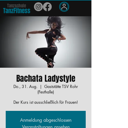
Tanzschule
TanzFit
n
e
ss
Members
Bachata Ladystyle
Do., 31. Aug.
  |  
Gaststätte TSV Rohr
(Festhalle)
Der Kurs ist ausschließlich für Frauen!
Anmeldung abgeschlossen
Veranstaltungen ansehen