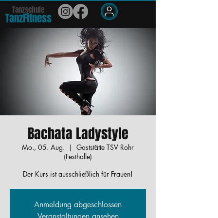
Tanzschule
TanzFit
n
e
ss
Members
Bachata Ladystyle
Mo., 05. Aug.
  |  
Gaststätte TSV Rohr
(Festhalle)
Der Kurs ist ausschließlich für Frauen!
Anmeldung abgeschlossen
Veranstaltungen ansehen