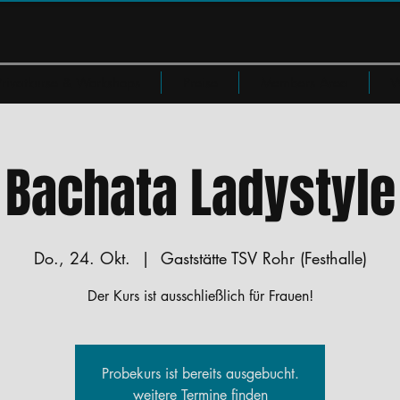
Privatkurse & Workshops
Preise
Members Area
W
Bachata Ladystyle
Do., 24. Okt.
  |  
Gaststätte TSV Rohr (Festhalle)
Der Kurs ist ausschließlich für Frauen!
Probekurs ist bereits ausgebucht.
weitere Termine finden