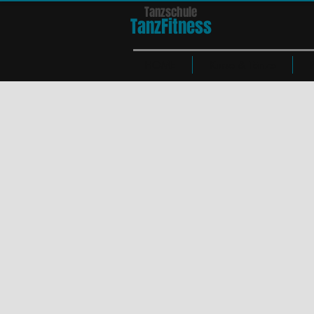
Tanzschule
TanzFit
n
e
ss
HOME
Kurse & Tänze