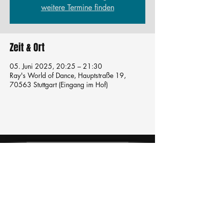
weitere Termine finden
Zeit & Ort
05. Juni 2025, 20:25 – 21:30
Ray's World of Dance, Hauptstraße 19,
70563 Stuttgart (Eingang im Hof)
Tanzschule
TanzFitness
E-Mail:
info@tanzfitness-stuttgart.de
Tel:
+49 15771841145
Tanzschule Tanzfitness
Robert-Koch Str. 63