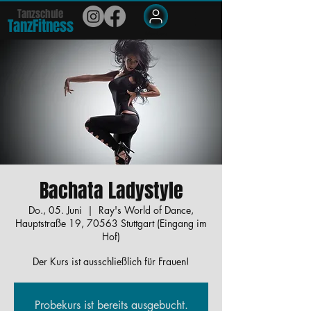
Tanzschule
TanzFit
n
e
ss
Members
Bachata Ladystyle
Do., 05. Juni
  |  
Ray's World of Dance,
Hauptstraße 19, 70563 Stuttgart (Eingang im
Hof)
Der Kurs ist ausschließlich für Frauen!
Probekurs ist bereits ausgebucht.