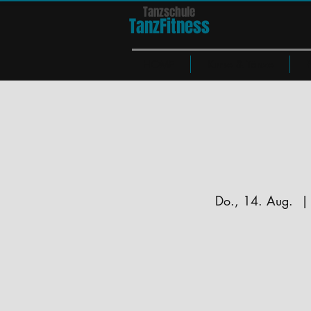
Tanzschule
TanzFit
n
e
ss
HOME
Kurse & Tänze
Do., 14. Aug.
  |