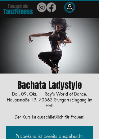
Tanzschule
TanzFit
n
e
ss
Members
Bachata Ladystyle
Do., 09. Okt.
  |  
Ray's World of Dance,
Hauptstraße 19, 70563 Stuttgart (Eingang im
Hof)
Der Kurs ist ausschließlich für Frauen!
Probekurs ist bereits ausgebucht.