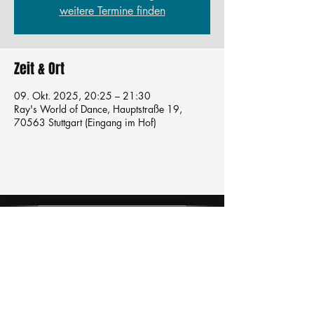
weitere Termine finden
Zeit & Ort
09. Okt. 2025, 20:25 – 21:30
Ray's World of Dance, Hauptstraße 19,
70563 Stuttgart (Eingang im Hof)
Tanzschule
TanzFitness
E-Mail:
info@tanzfitness-stuttgart.de
Tel:
+49 15771841145
Tanzschule Tanzfitness
Robert-Koch Str. 63