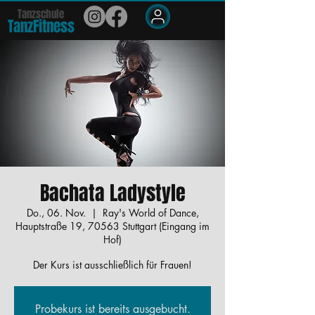
Tanzschule
TanzFit
n
e
ss
Members
Bachata Ladystyle
Do., 06. Nov.
  |  
Ray's World of Dance,
Hauptstraße 19, 70563 Stuttgart (Eingang im
Hof)
Der Kurs ist ausschließlich für Frauen!
Probekurs ist bereits ausgebucht.