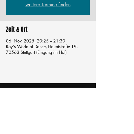
weitere Termine finden
Zeit & Ort
06. Nov. 2025, 20:25 – 21:30
Ray's World of Dance, Hauptstraße 19,
70563 Stuttgart (Eingang im Hof)
Tanzschule
TanzFitness
E-Mail:
info@tanzfitness-stuttgart.de
Tel:
+49 15771841145
Tanzschule Tanzfitness
Robert-Koch Str. 63