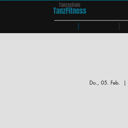
Tanzschule
TanzFit
n
e
ss
HOME
Kurse & Tänze
Do., 05. Feb.
  | 