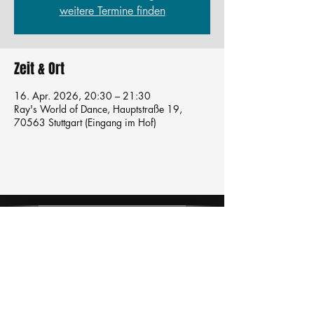
weitere Termine finden
Zeit & Ort
16. Apr. 2026, 20:30 – 21:30
Ray's World of Dance, Hauptstraße 19,
70563 Stuttgart (Eingang im Hof)
Tanzschule
TanzFitness
E-Mail:
info@tanzfitness-stuttgart.de
Tel:
+49 15771841145
Tanzschule Tanzfitness
Robert-Koch Str. 63