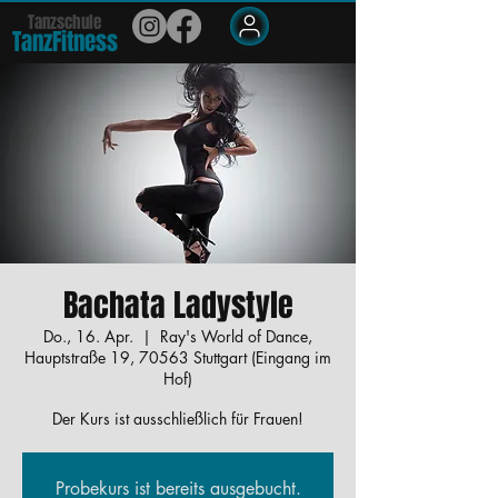
Tanzschule
TanzFit
n
e
ss
Members
Bachata Ladystyle
Do., 16. Apr.
  |  
Ray's World of Dance,
Hauptstraße 19, 70563 Stuttgart (Eingang im
Hof)
Der Kurs ist ausschließlich für Frauen!
Probekurs ist bereits ausgebucht.