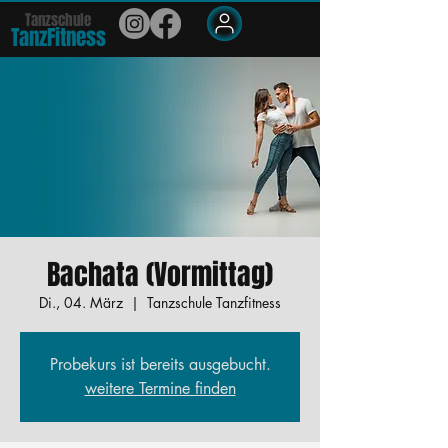
Tanzschule
TanzFit
n
e
ss
Members
Bachata (Vormittag)
Di., 04. März
  |  
Tanzschule Tanzfitness
Probekurs ist bereits ausgebucht.
weitere Termine finden