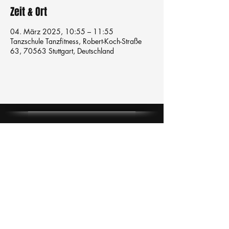
Zeit & Ort
04. März 2025, 10:55 – 11:55
Tanzschule Tanzfitness, Robert-Koch-Straße
63, 70563 Stuttgart, Deutschland
Tanzschule
TanzFitness
E-Mail:
info@tanzfitness-stuttgart.de
Tel:
+49 15771841145
Tanzschule Tanzfitness
Robert-Koch Str. 63
70563 Stuttgart Vaihingen
im Tanzatelier
AGB's
Impressum
Datenschutz
Kündigung