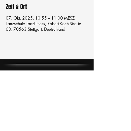
Zeit & Ort
07. Okt. 2025, 10:55 – 11:00 MESZ
Tanzschule Tanzfitness, Robert-Koch-Straße
63, 70563 Stuttgart, Deutschland
Tanzschule
TanzFitness
E-Mail:
info@tanzfitness-stuttgart.de
Tel:
+49 15771841145
Tanzschule Tanzfitness
Robert-Koch Str. 63
70563 Stuttgart Vaihingen
im Tanzatelier
AGB's
Impressum
Datenschutz
Kündigung