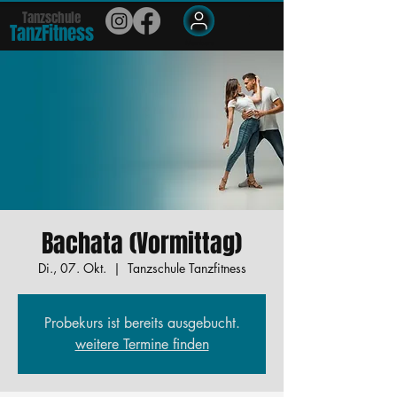
Tanzschule
TanzFit
n
e
ss
Members
Bachata (Vormittag)
Di., 07. Okt.
  |  
Tanzschule Tanzfitness
Probekurs ist bereits ausgebucht.
weitere Termine finden