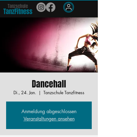
Tanzschule
TanzFit
n
e
ss
Members
Dancehall
Di., 24. Jan.
  |  
Tanzschule Tanzfitness
Anmeldung abgeschlossen
Veranstaltungen ansehen