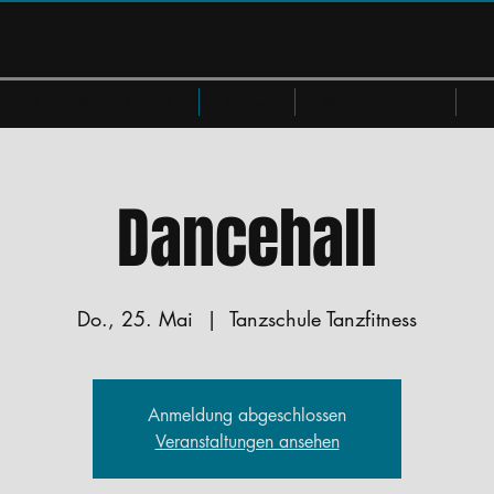
Privatkurse & Workshops
Preise
Members Area
W
Dancehall
Do., 25. Mai
  |  
Tanzschule Tanzfitness
Anmeldung abgeschlossen
Veranstaltungen ansehen