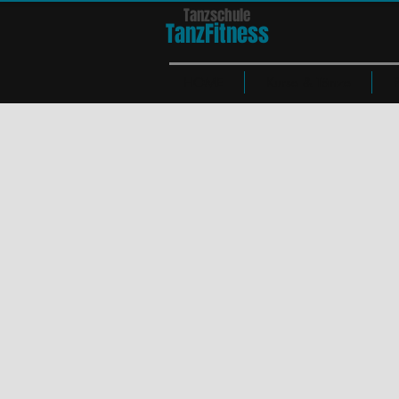
Tanzschule
TanzFit
n
e
ss
HOME
Kurse & Tänze