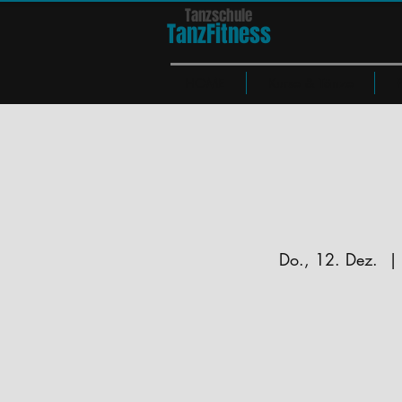
Tanzschule
TanzFit
n
e
ss
HOME
Kurse & Tänze
Do., 12. Dez.
  |