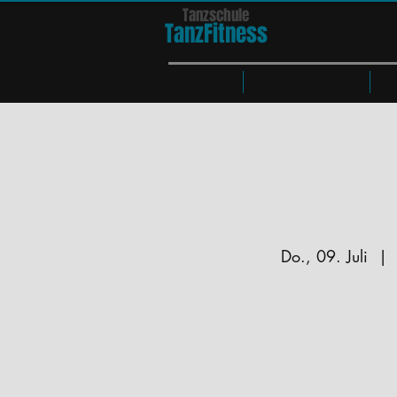
Tanzschule
TanzFit
n
e
ss
HOME
Kurse & Tänze
Do., 09. Juli
  | 