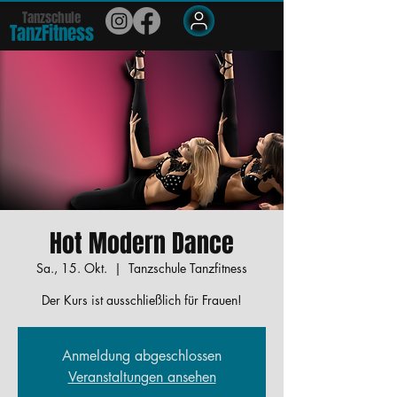
Tanzschule
TanzFit
n
e
ss
Members
Hot Modern Dance
Sa., 15. Okt.
  |  
Tanzschule Tanzfitness
Der Kurs ist ausschließlich für Frauen!
Anmeldung abgeschlossen
Veranstaltungen ansehen