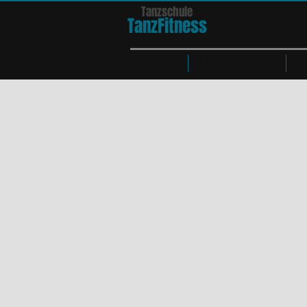
Tanzschule
TanzFit
n
e
ss
HOME
Kurse & Tänze