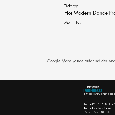
Tickettyp
Hot Modern Dance Pr
Mehr Infos
Google Maps wurde aufgrund der Analyt
Tanzschule
TanzFitness
E-Mail:
info@tanzfitness-s
Tel: +49 1577184114
Tanzschule Tanzfitness
Robert-Koch Str. 63