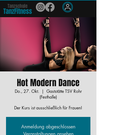
Tanzschule
TanzFit
n
e
ss
Members
Hot Modern Dance
Do., 27. Okt.
  |  
Gaststätte TSV Rohr
(Festhalle)
Der Kurs ist ausschließlich für Frauen!
Anmeldung abgeschlossen
Veranstaltungen ansehen