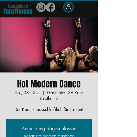
Tanzschule
TanzFit
n
e
ss
Members
Hot Modern Dance
Do., 08. Dez.
  |  
Gaststätte TSV Rohr
(Festhalle)
Der Kurs ist ausschließlich für Frauen!
Anmeldung abgeschlossen
Veranstaltungen ansehen