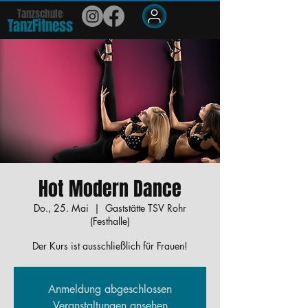
Tanzschule
TanzFit
n
e
ss
Members
Hot Modern Dance
Do., 25. Mai
  |  
Gaststätte TSV Rohr
(Festhalle)
Der Kurs ist ausschließlich für Frauen!
Anmeldung abgeschlossen
Veranstaltungen ansehen