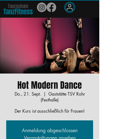
Tanzschule
TanzFit
n
e
ss
Members
Hot Modern Dance
Do., 21. Sept.
  |  
Gaststätte TSV Rohr
(Festhalle)
Der Kurs ist ausschließlich für Frauen!
Anmeldung abgeschlossen
Veranstaltungen ansehen