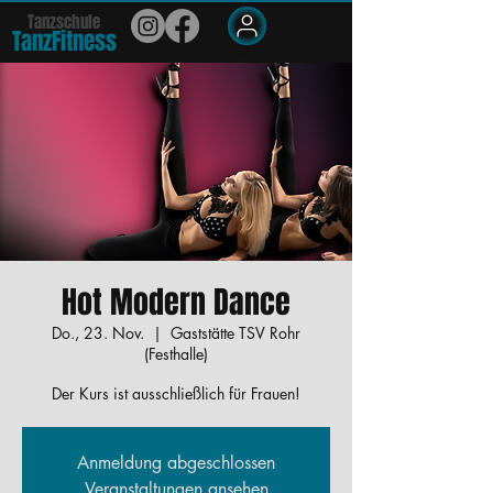
Tanzschule
TanzFit
n
e
ss
Members
Hot Modern Dance
Do., 23. Nov.
  |  
Gaststätte TSV Rohr
(Festhalle)
Der Kurs ist ausschließlich für Frauen!
Anmeldung abgeschlossen
Veranstaltungen ansehen