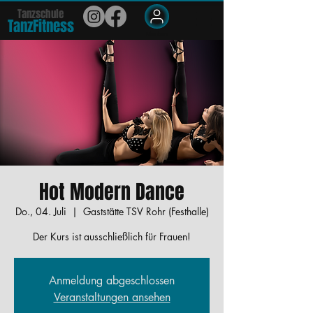
Tanzschule
TanzFit
n
e
ss
Members
Hot Modern Dance
Do., 04. Juli
  |  
Gaststätte TSV Rohr (Festhalle)
Der Kurs ist ausschließlich für Frauen!
Anmeldung abgeschlossen
Veranstaltungen ansehen