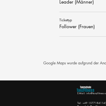
Leader (Männer)
Tickettyp
Follower (Frauen)
Google Maps wurde aufgrund der Analyt
Tanzschule
TanzFitness
E-Mail:
info@tanzfitness-s
Tel: +49 1577184114