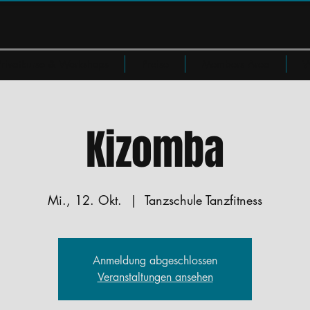
Privatkurse & Workshops
Preise
Members Area
W
Kizomba
Mi., 12. Okt.
  |  
Tanzschule Tanzfitness
Anmeldung abgeschlossen
Veranstaltungen ansehen