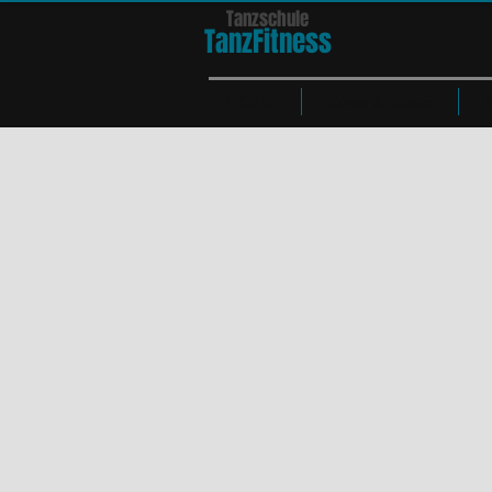
Tanzschule
TanzFit
n
e
ss
HOME
Kurse & Tänze