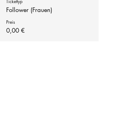
Tickettyp
Follower (Frauen)
Preis
0,00 €
Tanzschule
TanzFitness
E-Mail:
info@tanzfitness-stuttgart.de
Tel:
+49 15771841145
Tanzschule Tanzfitness
Robert-Koch Str. 63
70563 Stuttgart Vaihingen
im Tanzatelier