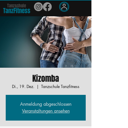
Tanzschule
TanzFit
n
e
ss
Members
Kizomba
Di., 19. Dez.
  |  
Tanzschule Tanzfitness
Anmeldung abgeschlossen
Veranstaltungen ansehen