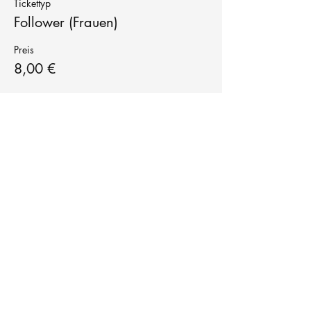
Tickettyp
Follower (Frauen)
Preis
8,00 €
Tanzschule
TanzFitness
E-Mail:
info@tanzfitness-stuttgart.de
Tel:
+49 15771841145
Tanzschule Tanzfitness
Robert-Koch Str. 63
70563 Stuttgart Vaihingen
im Tanzatelier