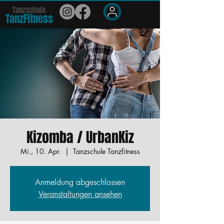
Tanzschule
TanzFit
n
e
ss
Members
Kizomba / UrbanKiz
Mi., 10. Apr.
  |  
Tanzschule Tanzfitness
Anmeldung abgeschlossen
Veranstaltungen ansehen