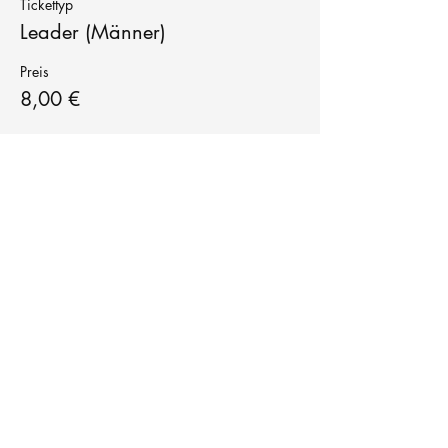
Tickettyp
Leader (Männer)
Preis
8,00 €
Tanzschule
TanzFitness
E-Mail:
info@tanzfitness-stuttgart.de
Tel:
+49 15771841145
Tanzschule Tanzfitness
Robert-Koch Str. 63
70563 Stuttgart Vaihingen
im Tanzatelier