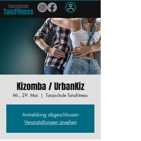
Tanzschule
TanzFit
n
e
ss
Members
Kizomba / UrbanKiz
Mi., 29. Mai
  |  
Tanzschule Tanzfitness
Anmeldung abgeschlossen
Veranstaltungen ansehen