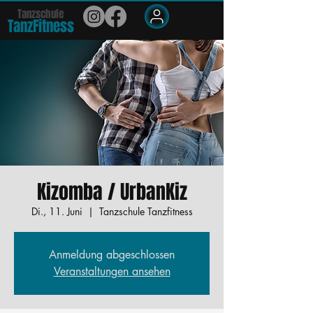
Tanzschule
TanzFit
n
e
ss
Members
Kizomba / UrbanKiz
Di., 11. Juni
  |  
Tanzschule Tanzfitness
Anmeldung abgeschlossen
Veranstaltungen ansehen