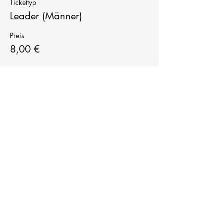
Tickettyp
Leader (Männer)
Preis
8,00 €
Tanzschule
TanzFitness
E-Mail:
info@tanzfitness-stuttgart.de
Tel:
+49 15771841145
Tanzschule Tanzfitness
Robert-Koch Str. 63
70563 Stuttgart Vaihingen
im Tanzatelier