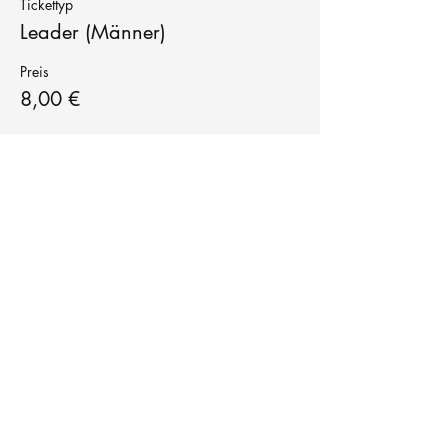
Tickettyp
Leader (Männer)
Preis
8,00 €
Tanzschule
TanzFitness
E-Mail:
info@tanzfitness-stuttgart.de
Tel:
+49 15771841145
Tanzschule Tanzfitness
Robert-Koch Str. 63
70563 Stuttgart Vaihingen
im Tanzatelier