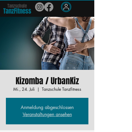
Tanzschule
TanzFit
n
e
ss
Members
Kizomba / UrbanKiz
Mi., 24. Juli
  |  
Tanzschule Tanzfitness
Anmeldung abgeschlossen
Veranstaltungen ansehen