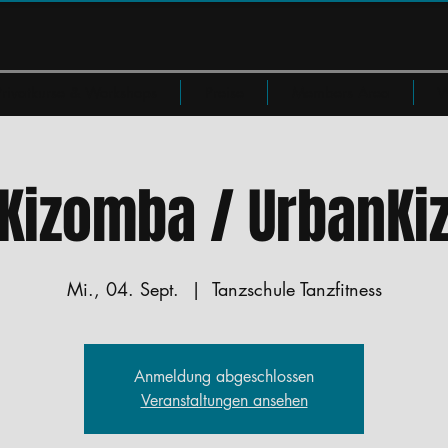
Privatkurse & Workshops
Preise
Members Area
W
Kizomba / UrbanKi
Mi., 04. Sept.
  |  
Tanzschule Tanzfitness
Anmeldung abgeschlossen
Veranstaltungen ansehen