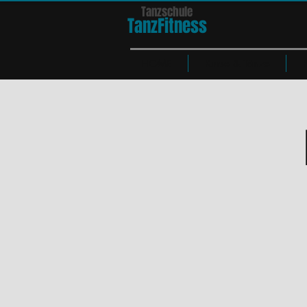
Tanzschule
TanzFit
n
e
ss
HOME
Kurse & Tänze