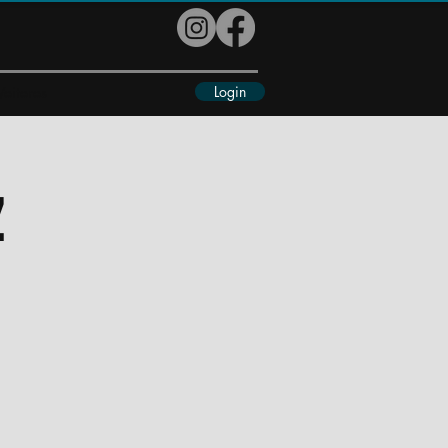
Login
eiteres
z