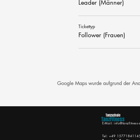
Leader (Männer)
Tickettyp
Follower (Frauen)
Google Maps wurde aufgrund der Analyt
Tanzschule
TanzFitness
E-Mail:
info@tanzfitness-s
Tel: +49 1577184114