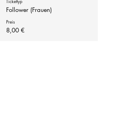
Tickettyp
Follower (Frauen)
Preis
8,00 €
Tanzschule
TanzFitness
E-Mail:
info@tanzfitness-stuttgart.de
Tel:
+49 15771841145
Tanzschule Tanzfitness
Robert-Koch Str. 63
70563 Stuttgart Vaihingen
im Tanzatelier