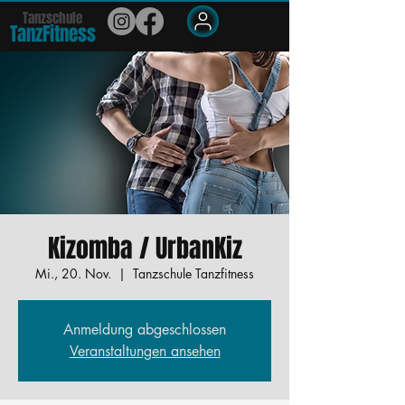
Tanzschule
TanzFit
n
e
ss
Members
Kizomba / UrbanKiz
Mi., 20. Nov.
  |  
Tanzschule Tanzfitness
Anmeldung abgeschlossen
Veranstaltungen ansehen