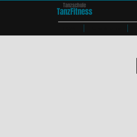
Tanzschule
TanzFit
n
e
ss
HOME
Kurse & Tänze