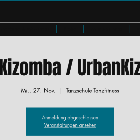
Privatkurse & Workshops
Preise
Members Area
W
Kizomba / UrbanKi
Mi., 27. Nov.
  |  
Tanzschule Tanzfitness
Anmeldung abgeschlossen
Veranstaltungen ansehen