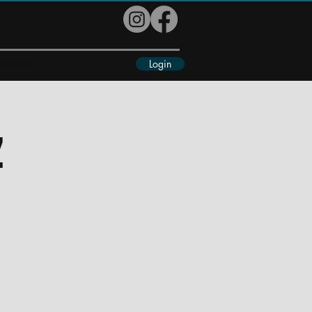
Login
eiteres
z