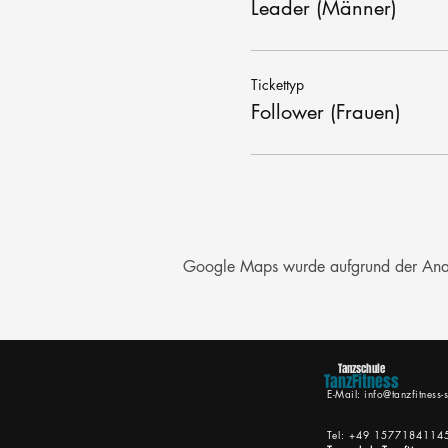
Leader (Männer)
Tickettyp
Follower (Frauen)
Google Maps wurde aufgrund der Analyt
Tanzschule
TanzFitness
E-Mail:
info@tanzfitness-s
Tel: +49 1577184114