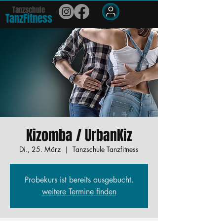
Tanzschule
TanzFit
n
e
ss
Members
Kizomba / UrbanKiz
Di., 25. März
  |  
Tanzschule Tanzfitness
Probekurs ist bereits ausgebucht.
weitere Termine finden