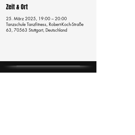
Zeit & Ort
25. März 2025, 19:00 – 20:00
Tanzschule Tanzfitness, Robert-Koch-Straße
63, 70563 Stuttgart, Deutschland
Tanzschule
TanzFitness
E-Mail:
info@tanzfitness-stuttgart.de
Tel:
+49 15771841145
Tanzschule Tanzfitness
Robert-Koch Str. 63
70563 Stuttgart Vaihingen
im Tanzatelier
AGB's
Impressum
Datenschutz
Kündigung