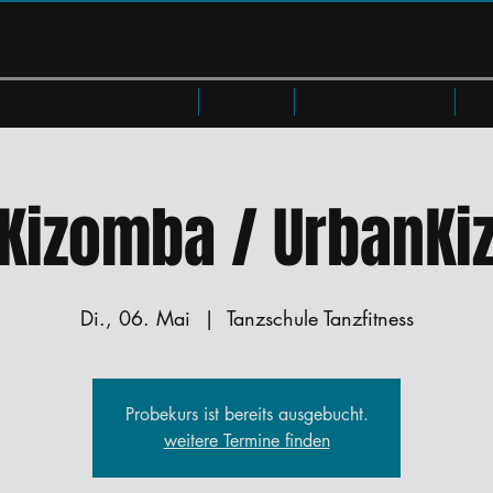
Privatkurse & Workshops
Preise
Members Area
W
Kizomba / UrbanKi
Di., 06. Mai
  |  
Tanzschule Tanzfitness
Probekurs ist bereits ausgebucht.
weitere Termine finden