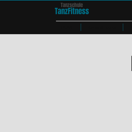
Tanzschule
TanzFit
n
e
ss
HOME
Kurse & Tänze