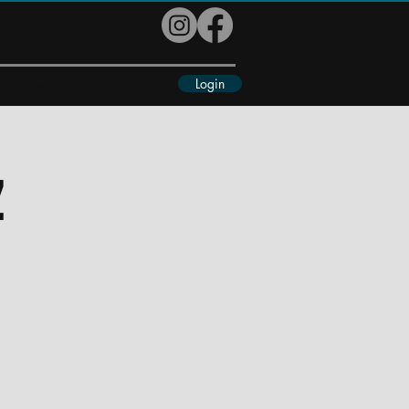
Login
eiteres
z