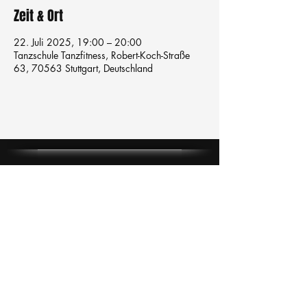
Zeit & Ort
22. Juli 2025, 19:00 – 20:00
Tanzschule Tanzfitness, Robert-Koch-Straße
63, 70563 Stuttgart, Deutschland
Tanzschule
TanzFitness
E-Mail:
info@tanzfitness-stuttgart.de
Tel:
+49 15771841145
Tanzschule Tanzfitness
Robert-Koch Str. 63
70563 Stuttgart Vaihingen
im Tanzatelier
AGB's
Impressum
Datenschutz
Kündigung