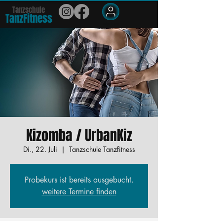
Tanzschule
TanzFit
n
e
ss
Members
Kizomba / UrbanKiz
Di., 22. Juli
  |  
Tanzschule Tanzfitness
Probekurs ist bereits ausgebucht.
weitere Termine finden