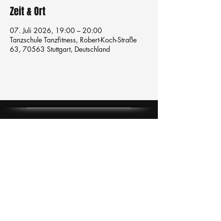
Zeit & Ort
07. Juli 2026, 19:00 – 20:00
Tanzschule Tanzfitness, Robert-Koch-Straße
63, 70563 Stuttgart, Deutschland
Tanzschule
TanzFitness
E-Mail:
info@tanzfitness-stuttgart.de
Tel:
+49 15771841145
Tanzschule Tanzfitness
Robert-Koch Str. 63
70563 Stuttgart Vaihingen
im Tanzatelier
AGB's
Impressum
Datenschutz
Kündigung