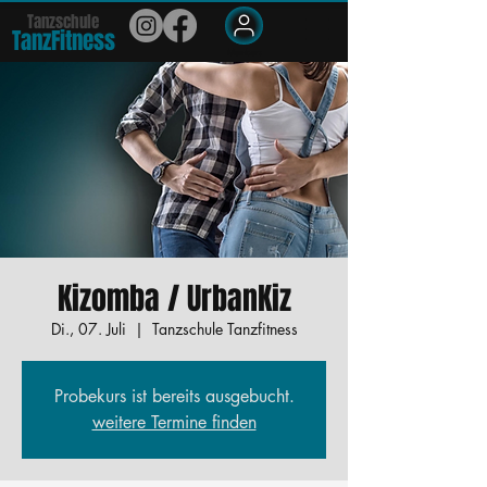
Tanzschule
TanzFit
n
e
ss
Members
Kizomba / UrbanKiz
Di., 07. Juli
  |  
Tanzschule Tanzfitness
Probekurs ist bereits ausgebucht.
weitere Termine finden