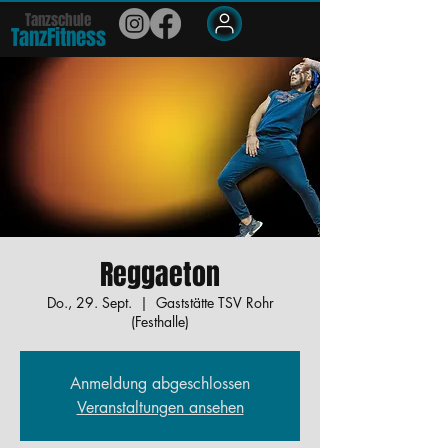
Tanzschule
TanzFit
n
e
ss
Members
Reggaeton
Do., 29. Sept.
  |  
Gaststätte TSV Rohr
(Festhalle)
Anmeldung abgeschlossen
Veranstaltungen ansehen