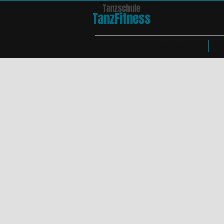
Tanzschule
TanzFit
n
e
ss
HOME
Kurse & Tänze