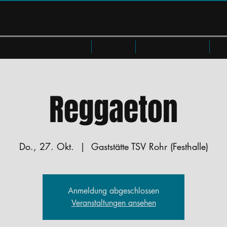
Privatkurse & Workshops
Preise
Members Area
W
Reggaeton
Do., 27. Okt.
  |  
Gaststätte TSV Rohr (Festhalle)
Anmeldung abgeschlossen
Veranstaltungen ansehen