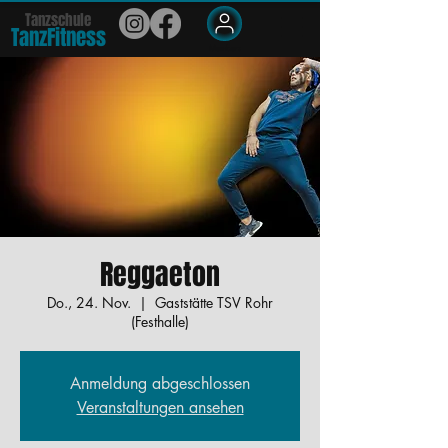
Tanzschule
TanzFit
n
e
ss
Members
Reggaeton
Do., 24. Nov.
  |  
Gaststätte TSV Rohr
(Festhalle)
Anmeldung abgeschlossen
Veranstaltungen ansehen