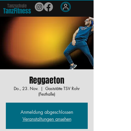
Tanzschule
TanzFit
n
e
ss
Members
Reggaeton
Do., 23. Nov.
  |  
Gaststätte TSV Rohr
(Festhalle)
Anmeldung abgeschlossen
Veranstaltungen ansehen