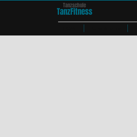
Tanzschule
TanzFit
n
e
ss
HOME
Kurse & Tänze