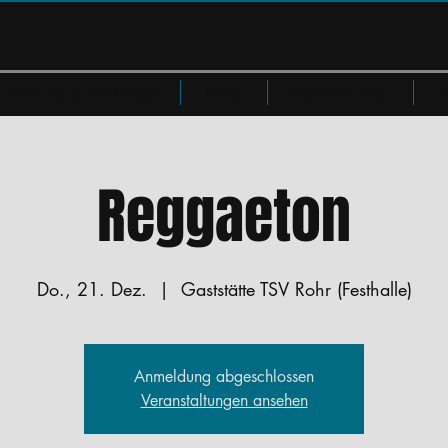
Privatkurse & Workshops
Preise
Members Area
W
Reggaeton
Do., 21. Dez.
  |  
Gaststätte TSV Rohr (Festhalle)
Anmeldung abgeschlossen
Veranstaltungen ansehen