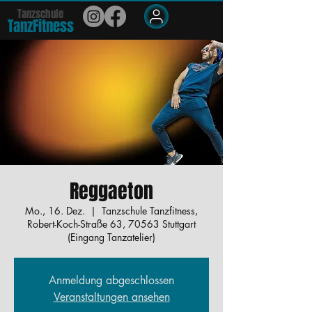
Tanzschule
TanzFit
n
e
ss
Members
Reggaeton
Mo., 16. Dez.
  |  
Tanzschule Tanzfitness,
Robert-Koch-Straße 63, 70563 Stuttgart
(Eingang Tanzatelier)
Anmeldung abgeschlossen
Veranstaltungen ansehen