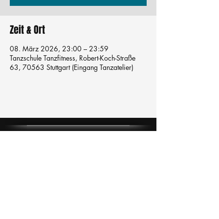
Zeit & Ort
08. März 2026, 23:00 – 23:59
Tanzschule Tanzfitness, Robert-Koch-Straße
63, 70563 Stuttgart (Eingang Tanzatelier)
Tanzschule
TanzFitness
E-Mail:
info@tanzfitness-stuttgart.de
Tel:
+49 15771841145
Tanzschule Tanzfitness
Robert-Koch Str. 63
70563 Stuttgart Vaihingen
im Tanzatelier