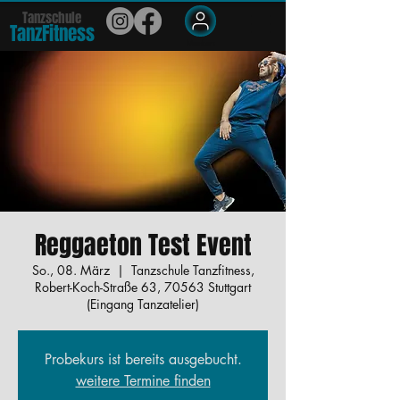
Tanzschule
TanzFit
n
e
ss
Members
Reggaeton Test Event
So., 08. März
  |  
Tanzschule Tanzfitness,
Robert-Koch-Straße 63, 70563 Stuttgart
(Eingang Tanzatelier)
Probekurs ist bereits ausgebucht.
weitere Termine finden