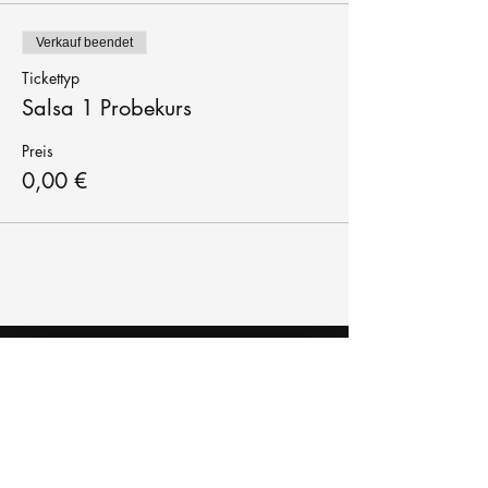
Verkauf beendet
Tickettyp
Salsa 1 Probekurs
Preis
0,00 €
Tanzschule
TanzFitness
E-Mail:
info@tanzfitness-stuttgart.de
Tel:
+49 15771841145
Tanzschule Tanzfitness