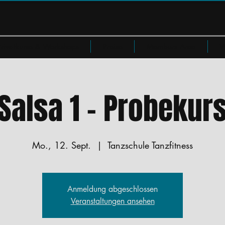
Privatkurse & Workshops
Preise
Members Area
W
Salsa 1 - Probekur
Mo., 12. Sept.
  |  
Tanzschule Tanzfitness
Anmeldung abgeschlossen
Veranstaltungen ansehen