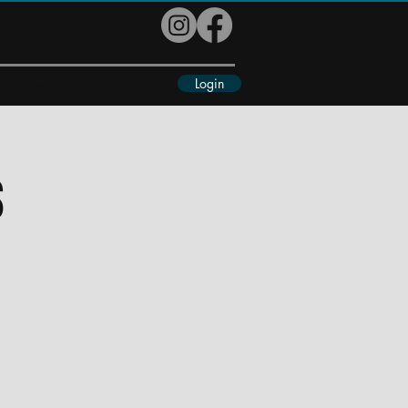
Login
eiteres
s