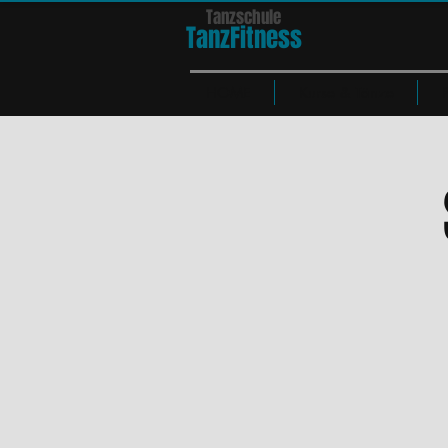
Tanzschule
TanzFit
n
e
ss
HOME
Kurse & Tänze