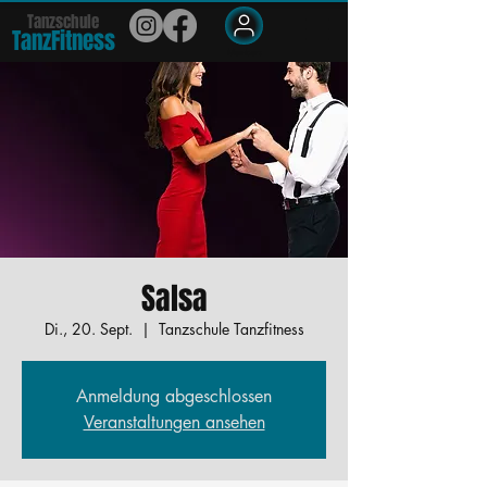
Tanzschule
TanzFit
n
e
ss
Members
Salsa
Di., 20. Sept.
  |  
Tanzschule Tanzfitness
Anmeldung abgeschlossen
Veranstaltungen ansehen