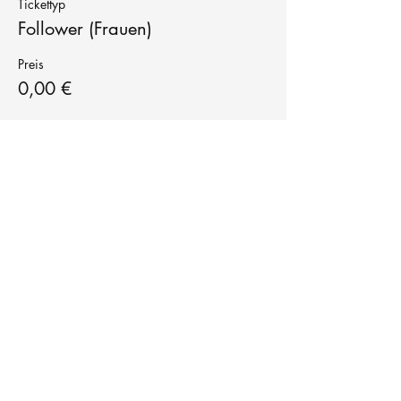
Tickettyp
Follower (Frauen)
Preis
0,00 €
Tanzschule
TanzFitness
E-Mail:
info@tanzfitness-stuttgart.de
Tel:
+49 15771841145
Tanzschule Tanzfitness
Robert-Koch Str. 63
70563 Stuttgart Vaihingen
im Tanzatelier