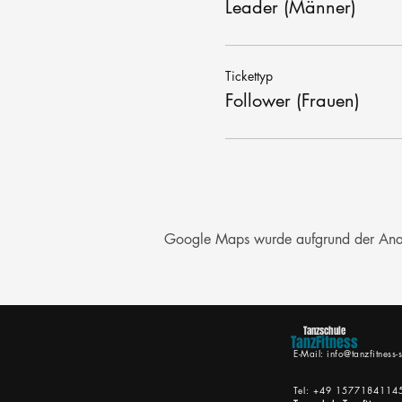
Leader (Männer)
Tickettyp
Follower (Frauen)
Google Maps wurde aufgrund der Analyt
Tanzschule
TanzFitness
E-Mail:
info@tanzfitness-s
Tel: +49 1577184114