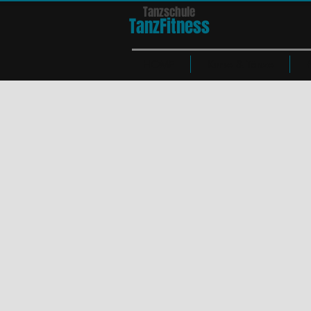
Tanzschule
TanzFit
n
e
ss
HOME
Kurse & Tänze