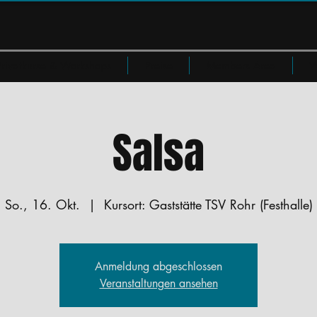
Privatkurse & Workshops
Preise
Members Area
W
Salsa
So., 16. Okt.
  |  
Kursort: Gaststätte TSV Rohr (Festhalle)
Anmeldung abgeschlossen
Veranstaltungen ansehen