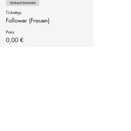
Verkauf beendet
Tickettyp
Follower (Frauen)
Preis
0,00 €
Tanzschule
TanzFitness
E-Mail:
info@tanzfitness-stuttgart.de
Tel:
+49 15771841145
Tanzschule Tanzfitness
Robert-Koch Str. 63