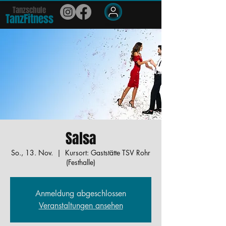
Tanzschule
TanzFit
n
e
ss
Members
Salsa
So., 13. Nov.
  |  
Kursort: Gaststätte TSV Rohr
(Festhalle)
Anmeldung abgeschlossen
Veranstaltungen ansehen