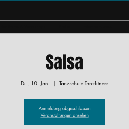
Privatkurse & Workshops
Preise
Members Area
W
Salsa
Di., 10. Jan.
  |  
Tanzschule Tanzfitness
Anmeldung abgeschlossen
Veranstaltungen ansehen