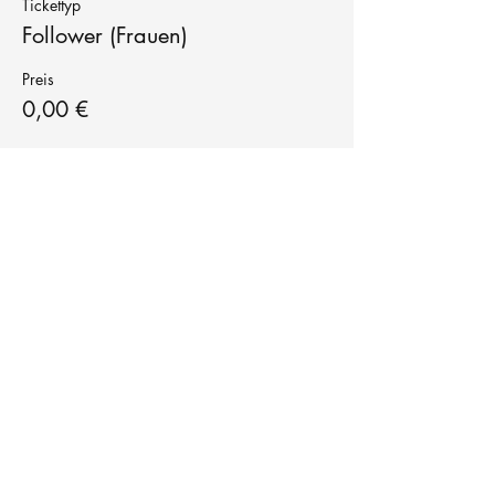
Tickettyp
Follower (Frauen)
Preis
0,00 €
Tanzschule
TanzFitness
E-Mail:
info@tanzfitness-stuttgart.de
Tel:
+49 15771841145
Tanzschule Tanzfitness
Robert-Koch Str. 63
70563 Stuttgart Vaihingen
im Tanzatelier