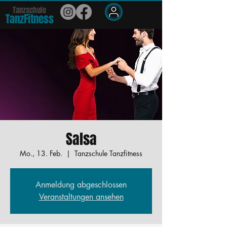
Tanzschule
TanzFit
n
e
ss
Members
Salsa
Mo., 13. Feb.
  |  
Tanzschule Tanzfitness
Anmeldung abgeschlossen
Veranstaltungen ansehen